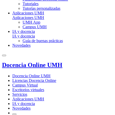
Tutoriales
Tutorías personalizadas
Aplicaciones UMH
Aplicaciones UMH
UMH App
Campus UMH
IA y docencia
IA y docencia
Guía de buenas prácticas
Novedades
Docencia Online UMH
Docencia Online UMH
Licencias Docencia Online
Campus Virtual
Escritorios virtuales
Servicios
Aplicaciones UMH
IA y docencia
Novedades