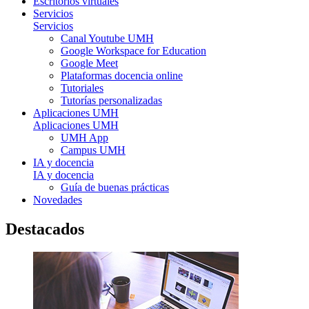
Escritorios virtuales
Servicios
Servicios
Canal Youtube UMH
Google Workspace for Education
Google Meet
Plataformas docencia online
Tutoriales
Tutorías personalizadas
Aplicaciones UMH
Aplicaciones UMH
UMH App
Campus UMH
IA y docencia
IA y docencia
Guía de buenas prácticas
Novedades
Destacados