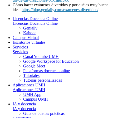
url-de-tus-creaciones-S1ChjuIbkx
Cómo hacer exámenes divertidos y por qué es muy buena
idea:
https://blog.genially.com/examenes-divertidos/
Licencias Docencia Online
Licencias Docencia Online
Genially
Kahoot
Campus Virtual
Escritorios virtuales
Servicios
Servicios
Canal Youtube UMH
Google Workspace for Education
Google Meet
Plataformas docencia online
Tutoriales
Tutorías personalizadas
Aplicaciones UMH
Aplicaciones UMH
UMH App
Campus UMH
IA y docencia
IA y docencia
Guía de buenas prácticas