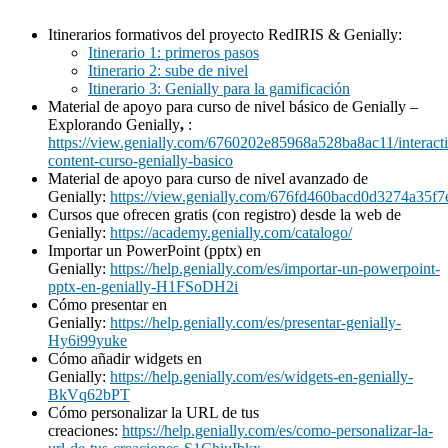
Itinerarios formativos del proyecto RedIRIS & Genially:
Itinerario 1: primeros pasos
Itinerario 2: sube de nivel
Itinerario 3: Genially para la gamificación
Material de apoyo para curso de nivel básico de Genially –
Explorando Genially
,
:
https://view.genially.com/6760202e85968a528ba8ac11/interacti
content-curso-genially-basico
Material de apoyo para curso de nivel avanzado de
Genially:
https://view.genially.com/676fd460bacd0d3274a35f7
Cursos que ofrecen gratis (con registro) desde la web de
Genially:
https://academy.genially.com/catalogo/
Importar un PowerPoint (pptx) en
Genially:
https://help.genially.com/es/importar-un-powerpoint-
pptx-en-genially-H1FSoDH2i
Cómo presentar en
Genially:
https://help.genially.com/es/presentar-genially-
Hy6i99yuke
Cómo añadir widgets en
Genially:
https://help.genially.com/es/widgets-en-genially-
BkVq62bPT
Cómo personalizar la URL de tus
creaciones:
https://help.genially.com/es/como-personalizar-la-